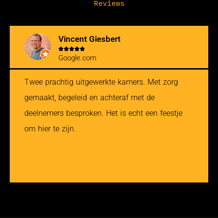
Reviews
Maxime Bienvenu





The-Escapers.com
In short, go for it! This venue undoubtedly
deserves a terpeca top 3 ranking, and for my
part, it has probably just taken first place in my
personal ranking, ahead of Molly's game, The
non believers and the other 123 rooms I've
played.