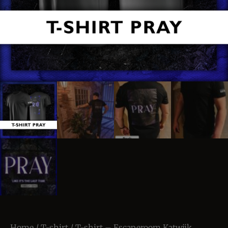
Home
/
T-shirt
/ T-shirt – Escaperoom Katwijk